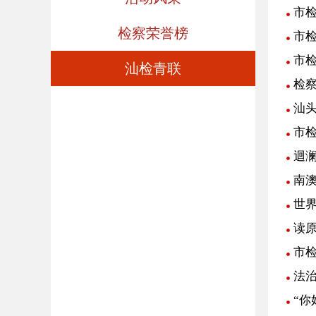
市
检察荣誉榜
市
市
汕检青联
检察
汕头
市
迴
南
世
读
市
法
“你