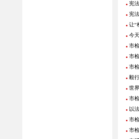
宪
宪
让“
今
市
市
市
毅
世
市
以
市
市