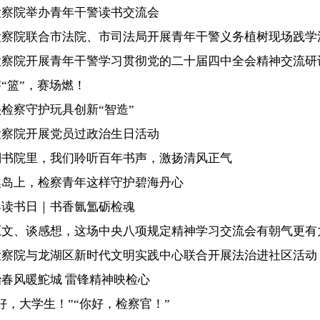
检察院举办青年干警读书交流会
检察院联合市法院、市司法局开展青年干警义务植树现场践学
检察院开展青年干警学习贯彻党的二十届四中全会精神交流研
“篮”，赛场燃！
检察守护玩具创新“智造”
检察院开展党员过政治生日活动
澜书院里，我们聆听百年书声，激扬清风正气
澳岛上，检察青年这样守护碧海丹心
界读书日｜书香氤氲砺检魂
原文、谈感想，这场中央八项规定精神学习交流会有朝气更有
检察院与龙湖区新时代文明实践中心联合开展法治进社区活动
治春风暖鮀城 雷锋精神映检心
好，大学生！”“你好，检察官！”