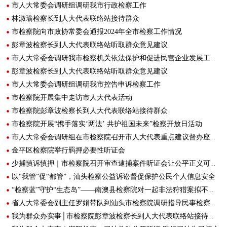
市人大常委会调研组调研我市行政检察工作
林淑瑜检察长到人大代表联络站接待群众
市检察院向市政协常委会通报2024年全市检察工作情况
彭章波检察长到人大代表联络站听取群众意见建议
市人大常委会调研我市检察机关依法保护和促进民营企业发展工作情况
彭章波检察长到人大代表联络站听取群众意见建议
市人大常委会调研组调研我市控告申诉检察工作
市检察院开展集中走访市人大代表活动
市检察院彭章波检察长到人大代表联络站接待群众
市检察院开展“携手落实‘两法’ 共护祖国未来”检察开放日活动
市人大常委会调研组在市检察院召开市人大代表重点建议督办座谈会
金平区检察院举行羁押必要性听证会
少捕慎诉慎押｜市检察院召开审查逮捕案件听证会让公平正义可感可触
以“我管”促“都管”，汕头检察公益诉讼督促保护公民个人信息安全
“检察蓝”守护“生态岛”——南澳县检察院对一起非法狩猎案拟不起诉举行公开听证
省人大常委会副主任罗娟带队到汕头市检察院调研指导民事检察工作
我为群众办实事│市检察院彭章波检察长到人大代表联络站接待群众