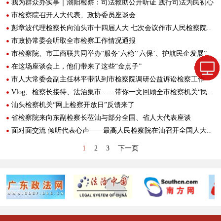
我为群众办实事｜潮阳检察：司法救助公开听证 践行司法为民初心
市检察院召开人大代表、政协委员座谈会
彭章波代理检察长向汕头市十四届人大 七次会议作市人民检察院工作报告
市政协常委会听取全市检察工作情况通报
市检察院、市工商联共同举办“服务‘六稳’‘六保’、护航民企发展”检察开放日活动
在这场座谈会上，他们带来了这些“金点子”
市人大常委会副主任林平带队到市检察院调研公益诉讼检察工作
Vlog、检察长接待、法治集市……带你一文回顾全市检察机关“民有所呼、我有所应”新时代检察宣传周活动
汕头检察机关“网上检察开放日”反馈来了
省检察院来向东副检察长莅汕与部分全国、省人大代表座谈
面对面交流 倾听代表心声——最高人民检察院在汕召开全国人大代表视察广东公益诉讼工作座谈会
1
2
3
下一页