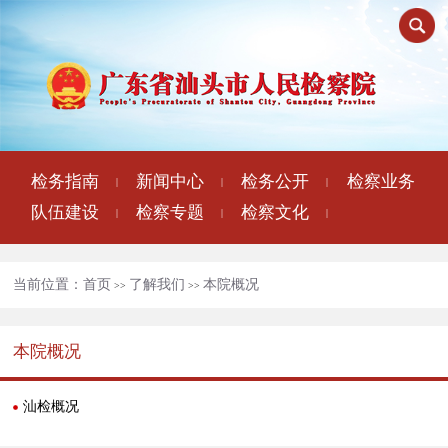
检务指南
新闻中心
检务公开
检察业务
|
|
|
队伍建设
检察专题
检察文化
|
|
|
当前位置：
首页
了解我们
本院概况
>>
>>
本院概况
汕检概况