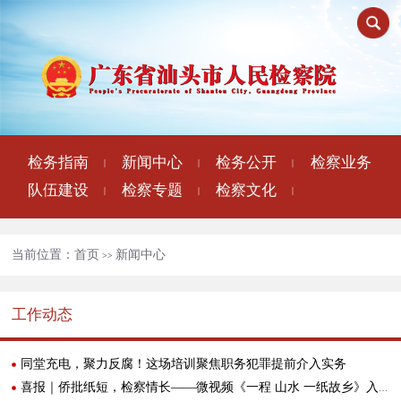
检务指南
新闻中心
检务公开
检察业务
|
|
|
队伍建设
检察专题
检察文化
|
|
|
当前位置：
首页
新闻中心
>>
工作动态
同堂充电，聚力反腐！这场培训聚焦职务犯罪提前介入实务
喜报｜侨批纸短，检察情长——微视频《一程 山水 一纸故乡》入选广东国际传播年度案例