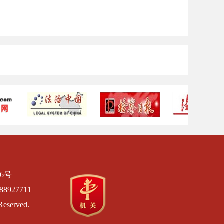
6号
8927711
Reserved.