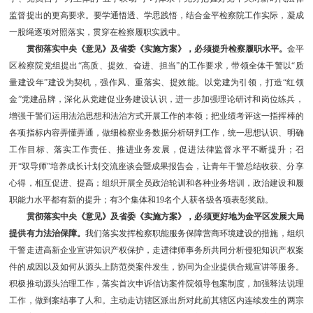
监督提出的更高要求。要学通悟透、学思践悟，结合金平检察院工作实际，凝成
一股绳逐项对照落实，贯穿在检察履职实践中。
贯彻落实中央《意见》及省委《实施方案》，必须提升检察履职水平。
金平
区检察院党组提出“高质、提效、奋进、担当”的工作要求，带领全体干警以“质
量建设年”建设为契机，强作风、重落实、提效能。以党建为引领，打造“红领
金”党建品牌，深化从党建促业务建设认识，进一步加强理论研讨和岗位练兵，
增强干警们运用法治思想和法治方式开展工作的本领；把业绩考评这一指挥棒的
各项指标内容弄懂弄通，做细检察业务数据分析研判工作，统一思想认识、明确
工作目标、落实工作责任、推进业务发展，促进法律监督水平不断提升；召
开“双导师”培养成长计划交流座谈会暨成果报告会，让青年干警总结收获、分享
心得，相互促进、提高；组织开展全员政治轮训和各种业务培训，政治建设和履
职能力水平都有新的提升；有3个集体和19名个人获各级各项表彰奖励。
贯彻落实中央《意见》及省委《实施方案》，必须更好地为金平区发展大局
提供有力法治保障。
我们落实发挥检察职能服务保障营商环境建设的措施，组织
干警走进高新企业宣讲知识产权保护，走进律师事务所共同分析侵犯知识产权案
件的成因以及如何从源头上防范类案件发生，协同为企业提供合规宣讲等服务。
积极推动源头治理工作，落实首次申诉信访案件院领导包案制度，加强释法说理
工作，做到案结事了人和。主动走访辖区派出所对此前其辖区内连续发生的两宗