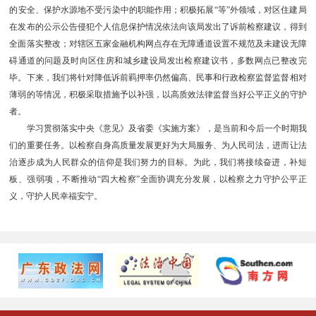
的安全、保护水源地不受污染中的职能作用；积极拓展“等”外领域，对区住建局
在发布的公示公告侵犯个人信息保护情况依法向该局发出了诉前检察建议，得到
全面落实整改；对辖区五家金融机构网点存在无障通道设置不规范及未建设无障
碍通道的问题及时向区住房和城乡建设局发出检察建议书，多数网点已整改完
毕。下来，我们将针对降低诉前羁押率仍然偏高、民事和行政检察监督监督相对
薄弱的等情况，积极采取措施予以补强，以高质效法律监督当好公平正义的守护
者。
学习贯彻落实中央《意见》及省委《实施方案》，是当前和今后一个时期我
们的重要任务。以检察自身高质量发展更好为大局服务、为人民司法，进而让法
治逐步成为人民群众的信仰是我们努力的目标。为此，我们将接续奋进，补短
板、强弱项，不断推动“四大检察”全面协调充分发展，以检察之力守护公平正
义，守护人民幸福安宁。