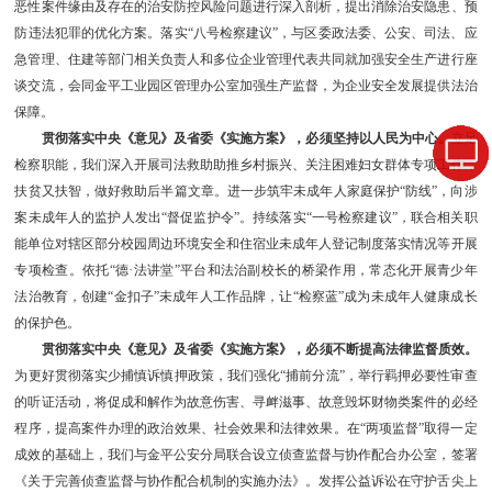
恶性案件缘由及存在的治安防控风险问题进行深入剖析，提出消除治安隐患、预
防违法犯罪的优化方案。落实“八号检察建议”，与区委政法委、公安、司法、应
急管理、住建等部门相关负责人和多位企业管理代表共同就加强安全生产进行座
谈交流，会同金平工业园区管理办公室加强生产监督，为企业安全发展提供法治
保障。
贯彻落实中央《意见》及省委《实施方案》，必须坚持以人民为中心。
立足
检察职能，我们深入开展司法救助助推乡村振兴、关注困难妇女群体专项工作，
扶贫又扶智，做好救助后半篇文章。进一步筑牢未成年人家庭保护“防线”，向涉
案未成年人的监护人发出“督促监护令”。持续落实“一号检察建议”，联合相关职
能单位对辖区部分校园周边环境安全和住宿业未成年人登记制度落实情况等开展
专项检查。依托“德·法讲堂”平台和法治副校长的桥梁作用，常态化开展青少年
法治教育，创建“金扣子”未成年人工作品牌，让“检察蓝”成为未成年人健康成长
的保护色。
贯彻落实中央《意见》及省委《实施方案》，必须不断提高法律监督质效。
为更好贯彻落实少捕慎诉慎押政策，我们强化“捕前分流”，举行羁押必要性审查
的听证活动，将促成和解作为故意伤害、寻衅滋事、故意毁坏财物类案件的必经
程序，提高案件办理的政治效果、社会效果和法律效果。在“两项监督”取得一定
成效的基础上，我们与金平公安分局联合设立侦查监督与协作配合办公室，签署
《关于完善侦查监督与协作配合机制的实施办法》。发挥公益诉讼在守护舌尖上