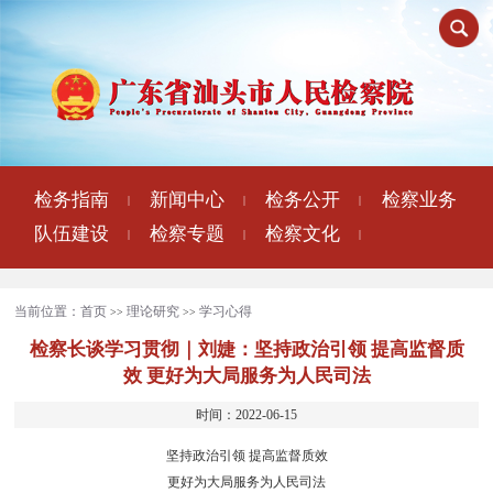
检务指南
新闻中心
检务公开
检察业务
|
|
|
队伍建设
检察专题
检察文化
|
|
|
当前位置：
首页
理论研究
学习心得
>>
>>
检察长谈学习贯彻｜刘婕：坚持政治引领 提高监督质
效 更好为大局服务为人民司法
时间：2022-06-15
坚持政治引领 提高监督质效
更好为大局服务为人民司法