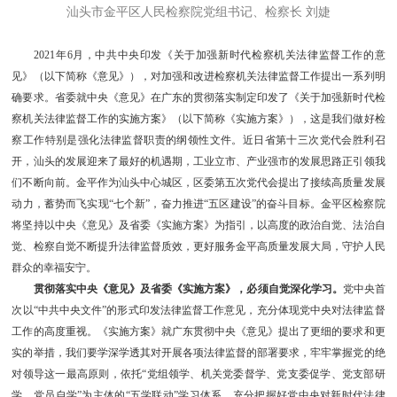
汕头市金平区人民检察院党组书记、检察长 刘婕
2021年6月，中共中央印发《关于加强新时代检察机关法律监督工作的意
见》（以下简称《意见》），对加强和改进检察机关法律监督工作提出一系列明
确要求。省委就中央《意见》在广东的贯彻落实制定印发了《关于加强新时代检
察机关法律监督工作的实施方案》（以下简称《实施方案》），这是我们做好检
察工作特别是强化法律监督职责的纲领性文件。近日省第十三次党代会胜利召
开，汕头的发展迎来了最好的机遇期，工业立市、产业强市的发展思路正引领我
们不断向前。金平作为汕头中心城区，区委第五次党代会提出了接续高质量发展
动力，蓄势而飞实现“七个新”，奋力推进“五区建设”的奋斗目标。金平区检察院
将坚持以中央《意见》及省委《实施方案》为指引，以高度的政治自觉、法治自
觉、检察自觉不断提升法律监督质效，更好服务金平高质量发展大局，守护人民
群众的幸福安宁。
贯彻落实中央《意见》及省委《实施方案》，必须自觉深化学习。
党中央首
次以“中共中央文件”的形式印发法律监督工作意见，充分体现党中央对法律监督
工作的高度重视。《实施方案》就广东贯彻中央《意见》提出了更细的要求和更
实的举措，我们要学深学透其对开展各项法律监督的部署要求，牢牢掌握党的绝
对领导这一最高原则，依托“党组领学、机关党委督学、党支委促学、党支部研
学、党员自学”为主体的“五学联动”学习体系，充分把握好党中央对新时代法律