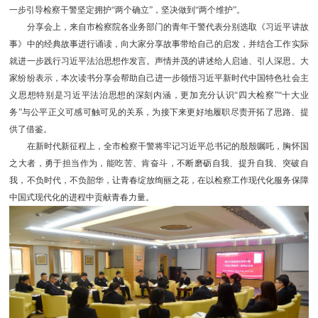
一步引导检察干警坚定拥护“两个确立”，坚决做到“两个维护”。
分享会上，来自市检察院各业务部门的青年干警代表分别选取《习近平讲故
事》中的经典故事进行诵读，向大家分享故事带给自己的启发，并结合工作实际
就进一步践行习近平法治思想作发言。声情并茂的讲述给人启迪、引人深思。大
家纷纷表示，本次读书分享会帮助自己进一步领悟习近平新时代中国特色社会主
义思想特别是习近平法治思想的深刻内涵，更加充分认识“四大检察”“十大业
务”与公平正义可感可触可见的关系，为接下来更好地履职尽责开拓了思路、提
供了借鉴。
在新时代新征程上，全市检察干警将牢记习近平总书记的殷殷嘱吒，胸怀国
之大者，勇于担当作为，能吃苦、肯奋斗，不断磨砺自我、提升自我、突破自
我，不负时代，不负韶华，让青春绽放绚丽之花，在以检察工作现代化服务保障
中国式现代化的进程中贡献青春力量。