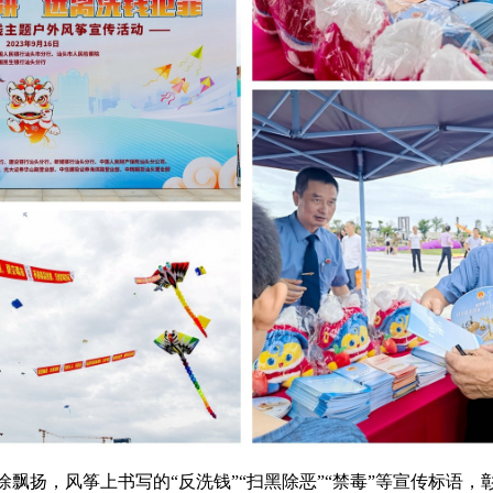
飘扬，风筝上书写的“反洗钱”“扫黑除恶”“禁毒”等宣传标语