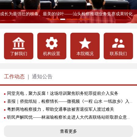
听民声解民忧——林淑瑜检察长走进人大代表联络站听取群众意见建议
市检察院召开机关党员大会选举新一届 机关党委、机关纪委
林淑瑜检察长讲授树立和践行正确政绩观学习教育专题党课
林淑瑜检察长带队到基层开展调研
市检察院召开“七一”表彰大会
新时代检察宣传周丨市检察院举办“检爱四十载 携手向未来”检察开放日活动
成长为最强壮的枝条、最美的绿叶——汕头检察推动业务竞赛成果转化为履职本领
了解我们
机构设置
本院概况
联系我们
工作动态
|
通知公告
同堂充电，聚力反腐！这场培训聚焦职务犯罪提前介入实务
喜报｜侨批纸短，检察情长——微视频《一程 山水 一纸故乡》入选广东国际传播年度案例
粤黔两地检察接力，帮助交通事故被害退役军人渡过难关
听民声解民忧——林淑瑜检察长走进人大代表联络站听取群众意见建议
查看更多