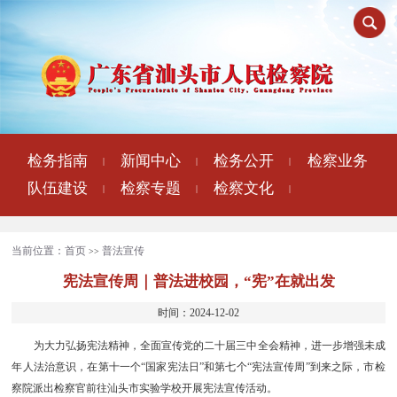
检务指南
新闻中心
检务公开
检察业务
|
|
|
队伍建设
检察专题
检察文化
|
|
|
当前位置：
首页
普法宣传
>>
宪法宣传周｜普法进校园，“宪”在就出发
时间：2024-12-02
为大力弘扬宪法精神，全面宣传党的二十届三中全会精神，进一步增强未成
年人法治意识，在第十一个“国家宪法日”和第七个“宪法宣传周”到来之际，市检
察院派出检察官前往汕头市实验学校开展宪法宣传活动。