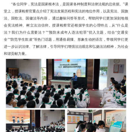
“各位同学，宪法是国家根本法，是国家各种制度和法律法规的总依据。”课
堂上，授课检察官重点介绍了宪法发展历程和宪法的地位作用，以及宪法、国旗
法、国歌法、国徽法等内容， 通过趣味问答等形式，帮助同学们更加深刻地领
会宪法精神、树立法治信仰。授课检察官还根据学生的心理特点，从“什么是
法？我们为什么需要法？”“预防未成年人违法犯罪”切入主题，结合“交通安
全”“防范学生欺凌”等热门话题，用通俗易懂、形象生动的语言，带领同学们更
进一步认识法律、了解法律，引导同学们增强法治观念和弘扬法治精神，为社会
和谐贡献力量。