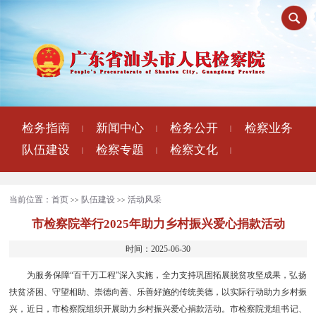
检务指南
新闻中心
检务公开
检察业务
|
|
|
队伍建设
检察专题
检察文化
|
|
|
当前位置：
首页
队伍建设
活动风采
>>
>>
市检察院举行2025年助力乡村振兴爱心捐款活动
时间：2025-06-30
为服务保障“百千万工程”深入实施，全力支持巩固拓展脱贫攻坚成果，弘扬
扶贫济困、守望相助、崇德向善、乐善好施的传统美德，以实际行动助力乡村振
兴，近日，市检察院组织开展助力乡村振兴爱心捐款活动。市检察院党组书记、