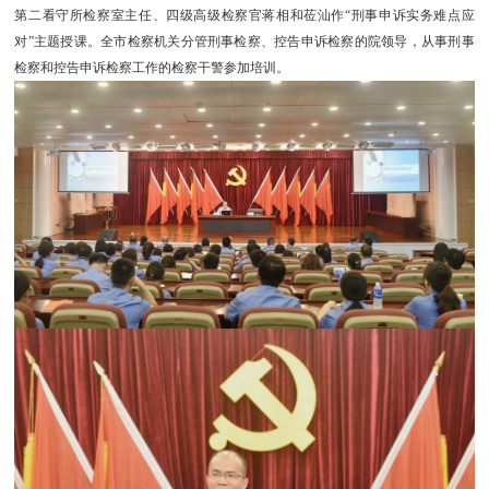
第二看守所检察室主任、四级高级检察官蒋相和莅汕作“刑事申诉实务难点应
对”主题授课。全市检察机关分管刑事检察、控告申诉检察的院领导，从事刑事
检察和控告申诉检察工作的检察干警参加培训。