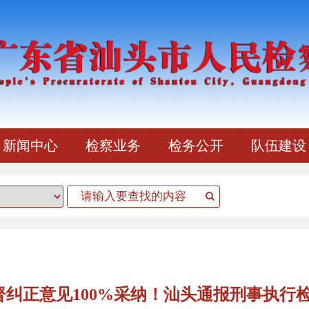
新闻中心
检察业务
检务公开
队伍建设
督纠正意见100%采纳！汕头通报刑事执行