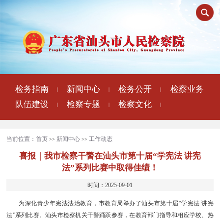
检务指南
新闻中心
检务公开
检察业务
|
|
|
队伍建设
检察专题
检察文化
|
|
|
当前位置：
首页
新闻中心
工作动态
>>
>>
喜报｜我市检察干警在汕头市第十届“学宪法 讲宪
法”系列比赛中取得佳绩！
时间：2025-09-01
为深化青少年宪法法治教育，市教育局举办了汕头市第十届“学宪法 讲宪
法”系列比赛。汕头市检察机关干警踊跃参赛，在教育部门指导和相应学校、热