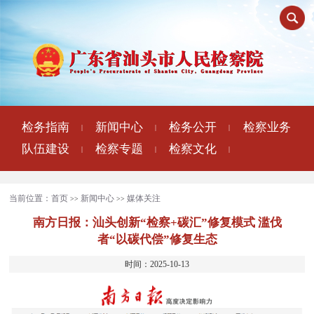
检务指南
新闻中心
检务公开
检察业务
|
|
|
队伍建设
检察专题
检察文化
|
|
|
当前位置：
首页
新闻中心
媒体关注
>>
>>
南方日报：汕头创新“检察+碳汇”修复模式‌ 滥伐
者“以碳代偿”修复生态‌
时间：2025-10-13