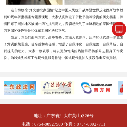
在市博物馆“烽火侨批家国情”纪念中国人民抗日战争暨世界反法西斯战争胜
利80周年侨批档案专题展现场，大家认真浏览了侨批书信等珍贵的历史档案，深
情回顾了潮汕地区波澜壮阔的抗战历史，深切感受到了血脉相连的家国情怀、顽
强不屈的铮铮铁骨和保家卫国的浩然正气。
随后，党员们面向党旗，高举右拳，重温入党誓词。庄严的仪式进一步激发
了党员的荣誉感、使命感和责任感，增强了自我净化、自我完善、自我革新、自
我提高的动力。大家一致表示，将以更加饱满的热情和昂扬的斗志投身工作岗
位，为以汕头检察工作现代化服务推进中国式现代化汕头实践作出应有贡献。
地址：广东省汕头市黄山路26号
电话：0754-88927500 传真：0754-88927711