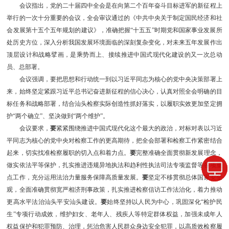
会议指出，党的二十届四中全会是在向第二个百年奋斗目标进军的新征程上
举行的一次十分重要的会议，全会审议通过的《中共中央关于制定国民经济和社
会发展第十五个五年规划的建议》，准确把握“十五五”时期党和国家事业发展所
处历史方位，深入分析我国发展环境面临的深刻复杂变化，对未来五年发展作出
顶层设计和战略擘画，是乘势而上、接续推进中国式现代化建设的又一次总动
员、总部署。
会议强调，要把思想和行动统一到以习近平同志为核心的党中央决策部署上
来，始终坚定紧跟习近平总书记奋进新征程的信心决心，认真对照全会明确的目
标任务和战略部署，结合汕头检察实际创造性抓好落实，以履职实效更加坚定拥
护“两个确立”、坚决做到“两个维护”。
会议要求，
要
紧紧围绕推进中国式现代化这个最大的政治，对标对表以习近
平同志为核心的党中央对检察工作的更高期待，把全会部署和检察工作紧密结合
起来，切实找准检察履职的切入点和着力点。
要
完整准确全面贯彻新发展理念，
做实依法平等保护，扎实推进违规异地执法和趋利性执法司法专项监督等各项重
点工作，充分运用法治力量服务保障高质量发展。
要
坚定不移贯彻总体国家安全
观，全面准确贯彻宽严相济刑事政策，扎实推进检察信访工作法治化，着力推动
更高水平法治汕头平安汕头建设。
要
始终坚持以人民为中心，巩固深化“检护民
生”专项行动成效，维护妇女、老年人、残疾人等特定群体权益，加强未成年人
权益保护和犯罪预防、治理，惩治危害人民群众身边安全犯罪，以高质效检察履