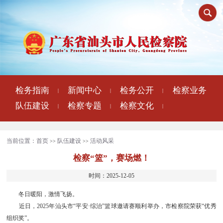
检务指南
新闻中心
检务公开
检察业务
|
|
|
队伍建设
检察专题
检察文化
|
|
|
当前位置：
首页
队伍建设
活动风采
>>
>>
检察“篮”，赛场燃！
时间：2025-12-05
冬日暖阳，激情飞扬。
近日，2025年汕头市“平安·综治”篮球邀请赛顺利举办，市检察院荣获“优秀
组织奖”。