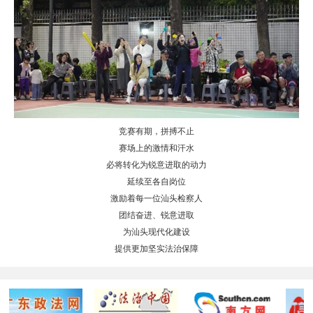
竞赛有期，拼搏不止
赛场上的激情和汗水
必将转化为锐意进取的动力
延续至各自岗位
激励着每一位汕头检察人
团结奋进、锐意进取
为汕头现代化建设
提供更加坚实法治保障