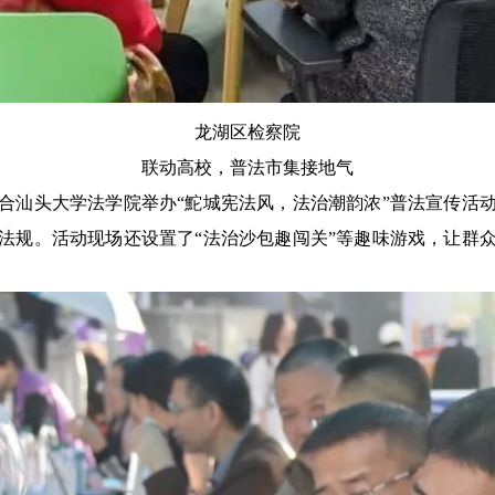
龙湖区检察院
联动高校，普法市集接地气
合汕头大学法学院举办“鮀城宪法风，法治潮韵浓”普法宣传活
法规。活动现场还设置了“法治沙包趣闯关”等趣味游戏，让群