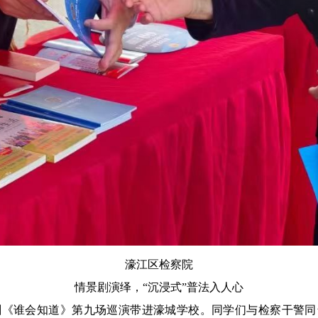
濠江区检察院
情景剧演绎，“沉浸式”普法入人心
剧《谁会知道》第九场巡演带进濠城学校。同学们与检察干警同