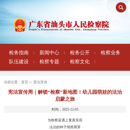
检务指南
新闻中心
检务公开
检察业务
|
|
|
队伍建设
检察专题
检察文化
|
|
|
当前位置：
首页
普法宣传
>>
宪法宣传周｜解锁“检察”新地图！幼儿园萌娃的法治
启蒙之旅
时间：2025-12-03
当检察蓝遇上童真笑容
法治的种子悄然萌芽