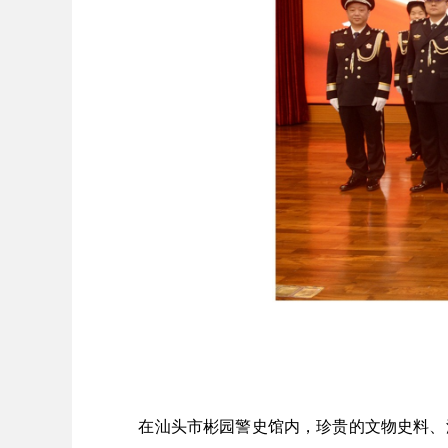
在汕头市彬园警史馆内，珍贵的文物史料、泛