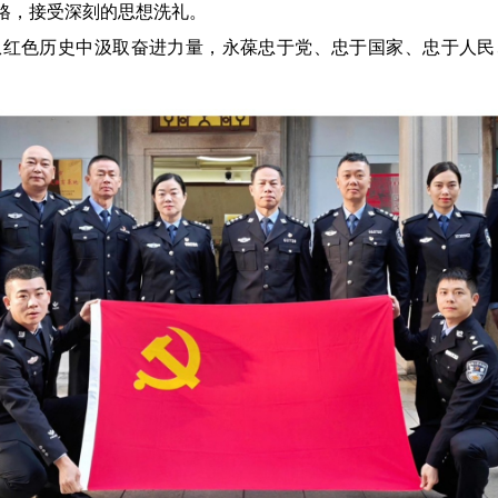
格，接受深刻的思想洗礼。
色历史中汲取奋进力量，永葆忠于党、忠于国家、忠于人民