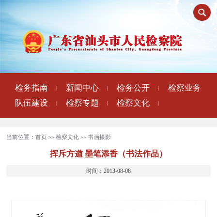
检务指南
新闻中心
检务公开
检察业务
|
|
|
队伍建设
检察专题
检察文化
|
|
|
当前位置：
首页
检察文化
书画摄影
>>
>>
挥斥方遒 墨笔添香（书法作品）
时间：2013-08-08